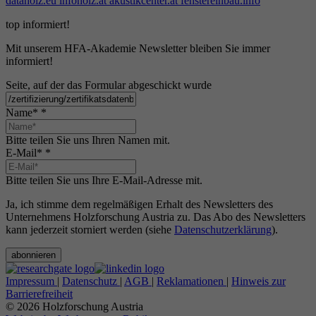
dataholz.eu
infoholz.at
akustikcenter.at
fenstereinbau.info
top informiert!
Mit unserem HFA-Akademie Newsletter bleiben Sie immer
informiert!
Seite, auf der das Formular abgeschickt wurde
Name*
*
Bitte teilen Sie uns Ihren Namen mit.
E-Mail*
*
Bitte teilen Sie uns Ihre E-Mail-Adresse mit.
Ja, ich stimme dem regelmäßigen Erhalt des Newsletters des
Unternehmens Holzforschung Austria zu. Das Abo des Newsletters
kann jederzeit storniert werden (siehe
Datenschutzerklärung
).
abonnieren
Impressum
|
Datenschutz
|
AGB
|
Reklamationen
|
Hinweis zur
Barrierefreiheit
© 2026 Holzforschung Austria