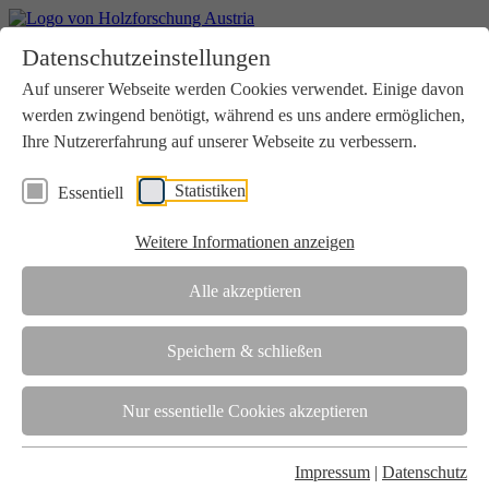
Home
Datenschutzeinstellungen
Aktuelles
Seminare
Auf unserer Webseite werden Cookies verwendet. Einige davon
Downloads
werden zwingend benötigt, während es uns andere ermöglichen,
Kontakt
Login
Ihre Nutzererfahrung auf unserer Webseite zu verbessern.
Über uns
Statistiken
Essentiell
Verein
Wir unterstützen die Interessen der Holzbranche in enger
Weitere Informationen anzeigen
Zusammenarbeit mit Wissenschaft und Wirtschaft.
Akkreditierung
Alle akzeptieren
Die Holzforschung Austria ist akkreditierte Prüf-, Inspektions- und
Zertifizierungsstelle.
Speichern & schließen
Team
Nur essentielle Cookies akzeptieren
Unsere gesamte Kompetenz ist in unseren Mitarbeiter:innen
gebündelt
Impressum
|
Datenschutz
Karriere und Gleichstellung