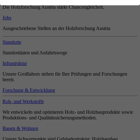
Die Holzforschung Austria stärkt Chancengleicheit.
Jobs
Ausgeschriebene Stellen an der Holzforschung Austria
Standorte
Standortdaten und Anfahrtswege
Infrastruktur
Unsere Großlabors stehen für Ihre Prüfungen und Forschungen
bereit.
Forschung & Entwicklung
Roh- und Werkstoffe
Wir entwickeln und optimieren Holz- und Holzbauprodukte sowie
Produktions- und Qualitätssicherungsmethoden.
Bauen & Wohnen
Unsere Schwerpunkte sind Gebäudestruktur, Holzhausbau,