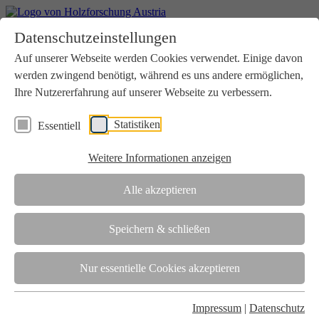
Home
Datenschutzeinstellungen
Aktuelles
Seminare
Auf unserer Webseite werden Cookies verwendet. Einige davon
Downloads
werden zwingend benötigt, während es uns andere ermöglichen,
Kontakt
Login
Ihre Nutzererfahrung auf unserer Webseite zu verbessern.
Über uns
Statistiken
Essentiell
Verein
Wir unterstützen die Interessen der Holzbranche in enger
Weitere Informationen anzeigen
Zusammenarbeit mit Wissenschaft und Wirtschaft.
Akkreditierung
Alle akzeptieren
Die Holzforschung Austria ist akkreditierte Prüf-, Inspektions- und
Zertifizierungsstelle.
Speichern & schließen
Team
Nur essentielle Cookies akzeptieren
Unsere gesamte Kompetenz ist in unseren Mitarbeiter:innen
gebündelt
Impressum
|
Datenschutz
Karriere und Gleichstellung