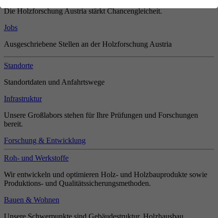
Die Holzforschung Austria stärkt Chancengleicheit.
Jobs
Ausgeschriebene Stellen an der Holzforschung Austria
Standorte
Standortdaten und Anfahrtswege
Infrastruktur
Unsere Großlabors stehen für Ihre Prüfungen und Forschungen
bereit.
Forschung & Entwicklung
Roh- und Werkstoffe
Wir entwickeln und optimieren Holz- und Holzbauprodukte sowie
Produktions- und Qualitätssicherungsmethoden.
Bauen & Wohnen
Unsere Schwerpunkte sind Gebäudestruktur, Holzhausbau,