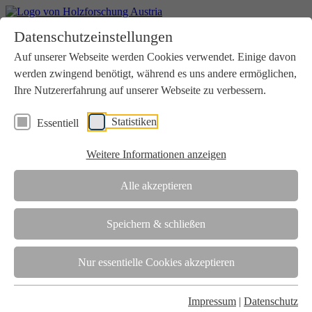
Home
Datenschutzeinstellungen
Aktuelles
Seminare
Auf unserer Webseite werden Cookies verwendet. Einige davon
Downloads
werden zwingend benötigt, während es uns andere ermöglichen,
Kontakt
Login
Ihre Nutzererfahrung auf unserer Webseite zu verbessern.
Über uns
Statistiken
Essentiell
Verein
Wir unterstützen die Interessen der Holzbranche in enger
Weitere Informationen anzeigen
Zusammenarbeit mit Wissenschaft und Wirtschaft.
Akkreditierung
Alle akzeptieren
Die Holzforschung Austria ist akkreditierte Prüf-, Inspektions- und
Zertifizierungsstelle.
Speichern & schließen
Team
Nur essentielle Cookies akzeptieren
Unsere gesamte Kompetenz ist in unseren Mitarbeiter:innen
gebündelt
Impressum
|
Datenschutz
Karriere und Gleichstellung