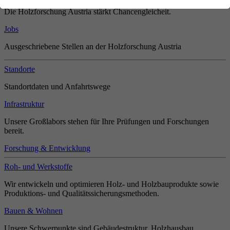
Die Holzforschung Austria stärkt Chancengleicheit.
Jobs
Ausgeschriebene Stellen an der Holzforschung Austria
Standorte
Standortdaten und Anfahrtswege
Infrastruktur
Unsere Großlabors stehen für Ihre Prüfungen und Forschungen
bereit.
Forschung & Entwicklung
Roh- und Werkstoffe
Wir entwickeln und optimieren Holz- und Holzbauprodukte sowie
Produktions- und Qualitätssicherungsmethoden.
Bauen & Wohnen
Unsere Schwerpunkte sind Gebäudestruktur, Holzhausbau,