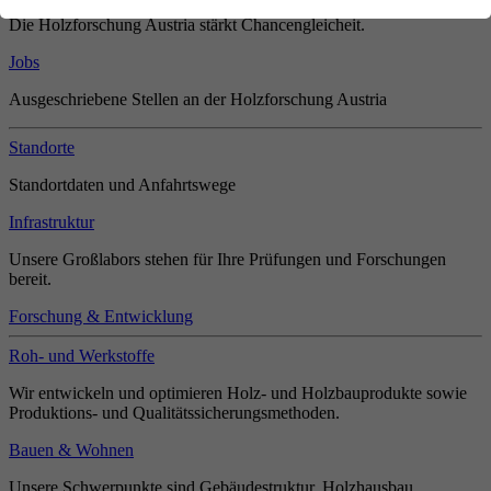
Die Holzforschung Austria stärkt Chancengleicheit.
Jobs
Ausgeschriebene Stellen an der Holzforschung Austria
Standorte
Standortdaten und Anfahrtswege
Infrastruktur
Unsere Großlabors stehen für Ihre Prüfungen und Forschungen
bereit.
Forschung & Entwicklung
Roh- und Werkstoffe
Wir entwickeln und optimieren Holz- und Holzbauprodukte sowie
Produktions- und Qualitätssicherungsmethoden.
Bauen & Wohnen
Unsere Schwerpunkte sind Gebäudestruktur, Holzhausbau,