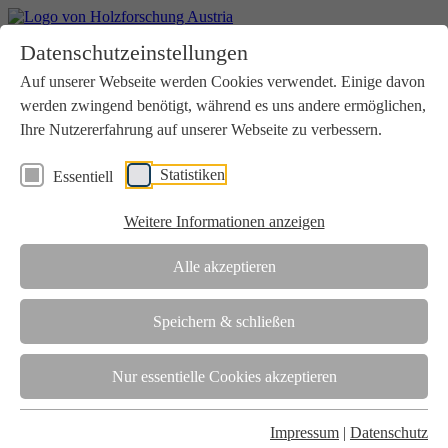
Home
Datenschutzeinstellungen
Aktuelles
Seminare
Auf unserer Webseite werden Cookies verwendet. Einige davon
Downloads
werden zwingend benötigt, während es uns andere ermöglichen,
Kontakt
Login
Ihre Nutzererfahrung auf unserer Webseite zu verbessern.
Über uns
Statistiken
Essentiell
Verein
Wir unterstützen die Interessen der Holzbranche in enger
Weitere Informationen anzeigen
Zusammenarbeit mit Wissenschaft und Wirtschaft.
Akkreditierung
Alle akzeptieren
Die Holzforschung Austria ist akkreditierte Prüf-, Inspektions- und
Zertifizierungsstelle.
Speichern & schließen
Team
Nur essentielle Cookies akzeptieren
Unsere gesamte Kompetenz ist in unseren Mitarbeiter:innen
gebündelt
Impressum
|
Datenschutz
Karriere und Gleichstellung