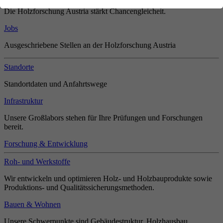
Die Holzforschung Austria stärkt Chancengleicheit.
Jobs
Ausgeschriebene Stellen an der Holzforschung Austria
Standorte
Standortdaten und Anfahrtswege
Infrastruktur
Unsere Großlabors stehen für Ihre Prüfungen und Forschungen
bereit.
Forschung & Entwicklung
Roh- und Werkstoffe
Wir entwickeln und optimieren Holz- und Holzbauprodukte sowie
Produktions- und Qualitätssicherungsmethoden.
Bauen & Wohnen
Unsere Schwerpunkte sind Gebäudestruktur, Holzhausbau,