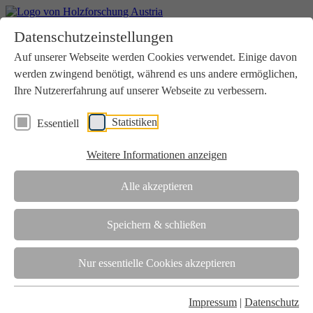
Home
Datenschutzeinstellungen
Aktuelles
Seminare
Auf unserer Webseite werden Cookies verwendet. Einige davon
Downloads
werden zwingend benötigt, während es uns andere ermöglichen,
Kontakt
Login
Ihre Nutzererfahrung auf unserer Webseite zu verbessern.
Über uns
Statistiken
Essentiell
Verein
Wir unterstützen die Interessen der Holzbranche in enger
Weitere Informationen anzeigen
Zusammenarbeit mit Wissenschaft und Wirtschaft.
Akkreditierung
Alle akzeptieren
Die Holzforschung Austria ist akkreditierte Prüf-, Inspektions- und
Zertifizierungsstelle.
Speichern & schließen
Team
Nur essentielle Cookies akzeptieren
Unsere gesamte Kompetenz ist in unseren Mitarbeiter:innen
gebündelt
Impressum
|
Datenschutz
Karriere und Gleichstellung