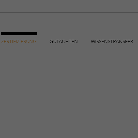
ZERTIFIZIERUNG
GUTACHTEN
WISSENSTRANSFER
hfa@holzforschung.at
+43 1 798 26 23-0
EN