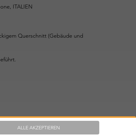
anone, ITALIEN
teckigem Querschnitt (Gebäude und
eführt.
ALLE AKZEPTIEREN