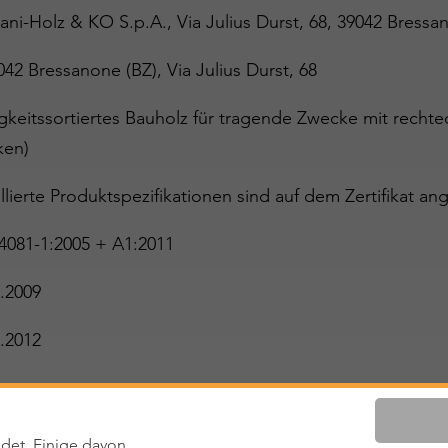
ni-Holz & KO S.p.A., Via Julius Durst, 68, 39042 Bress
042 Bressanone (BZ), Via Julius Durst, 68
igkeitssortiertes Bauholz für tragende Zwecke mit rech
ken)
llierte Produktspezifikationen sind auf dem Zertifikat ang
4081-1:2005 + A1:2011
.2009
.2012
ltig
det. Einige davon