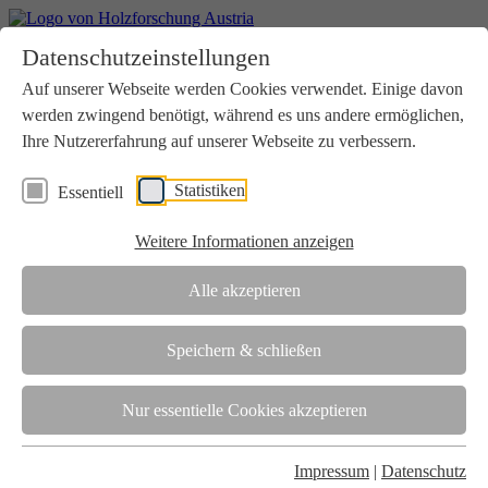
Home
Datenschutzeinstellungen
Aktuelles
Seminare
Auf unserer Webseite werden Cookies verwendet. Einige davon
Downloads
werden zwingend benötigt, während es uns andere ermöglichen,
Kontakt
Login
Ihre Nutzererfahrung auf unserer Webseite zu verbessern.
Über uns
Statistiken
Essentiell
Verein
Wir unterstützen die Interessen der Holzbranche in enger
Weitere Informationen anzeigen
Zusammenarbeit mit Wissenschaft und Wirtschaft.
Akkreditierung
Alle akzeptieren
Die Holzforschung Austria ist akkreditierte Prüf-, Inspektions- und
Zertifizierungsstelle.
Speichern & schließen
Team
Nur essentielle Cookies akzeptieren
Unsere gesamte Kompetenz ist in unseren Mitarbeiter:innen
gebündelt
Impressum
|
Datenschutz
Karriere und Gleichstellung