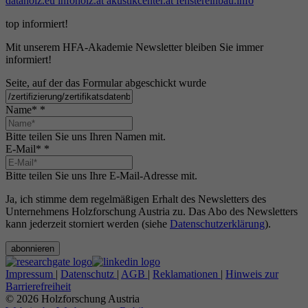
dataholz.eu
infoholz.at
akustikcenter.at
fenstereinbau.info
top informiert!
Mit unserem HFA-Akademie Newsletter bleiben Sie immer
informiert!
Seite, auf der das Formular abgeschickt wurde
Name*
*
Bitte teilen Sie uns Ihren Namen mit.
E-Mail*
*
Bitte teilen Sie uns Ihre E-Mail-Adresse mit.
Ja, ich stimme dem regelmäßigen Erhalt des Newsletters des
Unternehmens Holzforschung Austria zu. Das Abo des Newsletters
kann jederzeit storniert werden (siehe
Datenschutzerklärung
).
abonnieren
Impressum
|
Datenschutz
|
AGB
|
Reklamationen
|
Hinweis zur
Barrierefreiheit
© 2026 Holzforschung Austria