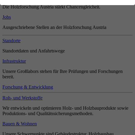
Die Holzforschung Austria stärkt Chancengleicheit.
Jobs
Ausgeschriebene Stellen an der Holzforschung Austria
Standorte
Standortdaten und Anfahrtswege
Infrastruktur
Unsere Großlabors stehen für Ihre Prüfungen und Forschungen
bereit.
Forschung & Entwicklung
Roh- und Werkstoffe
Wir entwickeln und optimieren Holz- und Holzbauprodukte sowie
Produktions- und Qualitätssicherungsmethoden.
Bauen & Wohnen
Unsere Schwerpunkte sind Gebäudestruktur, Holzhausbau,