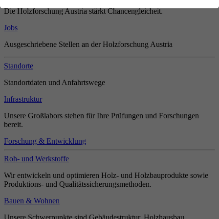
Die Holzforschung Austria stärkt Chancengleicheit.
Jobs
Ausgeschriebene Stellen an der Holzforschung Austria
Standorte
Standortdaten und Anfahrtswege
Infrastruktur
Unsere Großlabors stehen für Ihre Prüfungen und Forschungen
bereit.
Forschung & Entwicklung
Roh- und Werkstoffe
Wir entwickeln und optimieren Holz- und Holzbauprodukte sowie
Produktions- und Qualitätssicherungsmethoden.
Bauen & Wohnen
Unsere Schwerpunkte sind Gebäudestruktur, Holzhausbau,