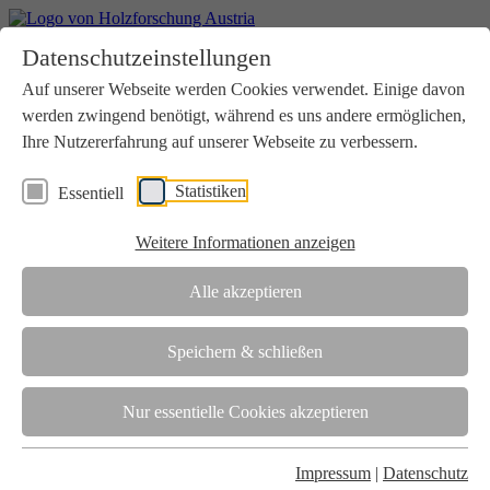
Home
Datenschutzeinstellungen
Aktuelles
Seminare
Auf unserer Webseite werden Cookies verwendet. Einige davon
Downloads
werden zwingend benötigt, während es uns andere ermöglichen,
Kontakt
Login
Ihre Nutzererfahrung auf unserer Webseite zu verbessern.
Über uns
Statistiken
Essentiell
Verein
Wir unterstützen die Interessen der Holzbranche in enger
Weitere Informationen anzeigen
Zusammenarbeit mit Wissenschaft und Wirtschaft.
Akkreditierung
Alle akzeptieren
Die Holzforschung Austria ist akkreditierte Prüf-, Inspektions- und
Zertifizierungsstelle.
Speichern & schließen
Team
Nur essentielle Cookies akzeptieren
Unsere gesamte Kompetenz ist in unseren Mitarbeiter:innen
gebündelt
Impressum
|
Datenschutz
Karriere und Gleichstellung