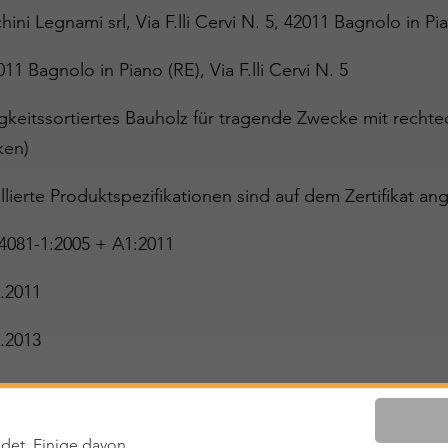
hini Legnami srl, Via F.lli Cervi N. 5, 42011 Bagnolo in P
011 Bagnolo in Piano (RE), Via F.lli Cervi N. 5
igkeitssortiertes Bauholz für tragende Zwecke mit rech
ken)
llierte Produktspezifikationen sind auf dem Zertifikat ang
4081-1:2005 + A1:2011
.2011
.2013
ltig
det. Einige davon