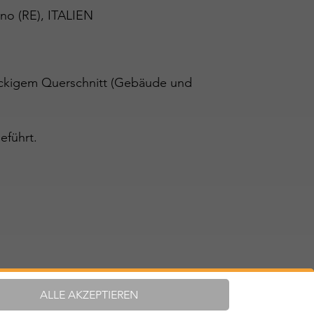
iano (RE), ITALIEN
teckigem Querschnitt (Gebäude und
eführt.
ALLE AKZEPTIEREN