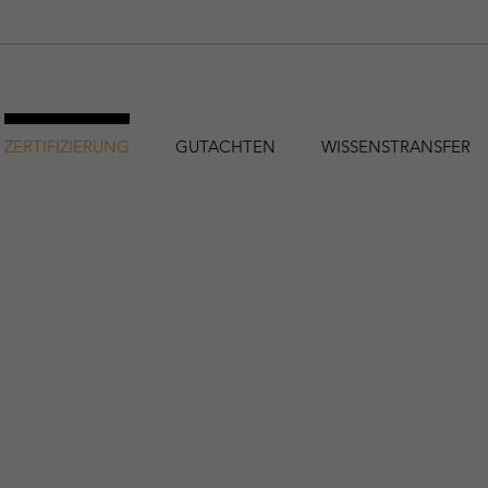
ZERTIFIZIERUNG
GUTACHTEN
WISSENSTRANSFER
hfa@holzforschung.at
+43 1 798 26 23-0
EN