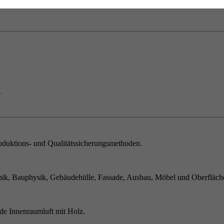
.
duktions- und Qualitätssicherungsmethoden.
ik, Bauphysik, Gebäudehülle, Fassade, Ausbau, Möbel und Oberfläch
de Innenraumluft mit Holz.