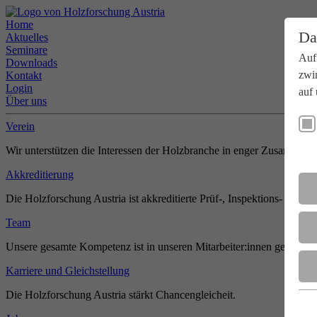
Home
Da
Aktuelles
Seminare
Auf
Downloads
zwi
Kontakt
Login
auf 
Über uns
Verein
Wir unterstützen die Interessen der Holzbranche in enger Zusammenar
Akkreditierung
Die Holzforschung Austria ist akkreditierte Prüf-, Inspektions- und Zer
Team
Unsere gesamte Kompetenz ist in unseren Mitarbeiter:innen gebündel
Karriere und Gleichstellung
Die Holzforschung Austria stärkt Chancengleicheit.