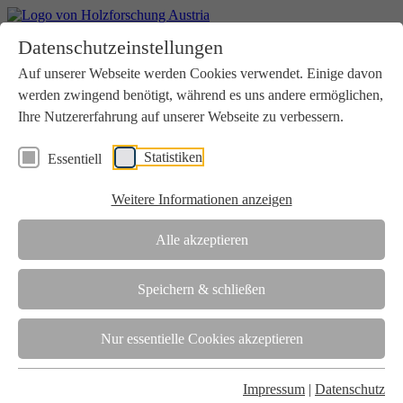
Home
Datenschutzeinstellungen
Aktuelles
Seminare
Auf unserer Webseite werden Cookies verwendet. Einige davon
Downloads
werden zwingend benötigt, während es uns andere ermöglichen,
Kontakt
Login
Ihre Nutzererfahrung auf unserer Webseite zu verbessern.
Über uns
Statistiken
Essentiell
Verein
Wir unterstützen die Interessen der Holzbranche in enger
Weitere Informationen anzeigen
Zusammenarbeit mit Wissenschaft und Wirtschaft.
Akkreditierung
Alle akzeptieren
Die Holzforschung Austria ist akkreditierte Prüf-, Inspektions- und
Zertifizierungsstelle.
Speichern & schließen
Team
Nur essentielle Cookies akzeptieren
Unsere gesamte Kompetenz ist in unseren Mitarbeiter:innen
gebündelt
Impressum
|
Datenschutz
Karriere und Gleichstellung