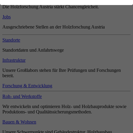
Die Holzforschung Austria stärkt Chancengleicheit.
Jobs
Ausgeschriebene Stellen an der Holzforschung Austria
Standorte
Standortdaten und Anfahrtswege
Infrastruktur
Unsere Großlabors stehen für Ihre Prüfungen und Forschungen
bereit.
Forschung & Entwicklung
Roh- und Werkstoffe
Wir entwickeln und optimieren Holz- und Holzbauprodukte sowie
Produktions- und Qualitätssicherungsmethoden.
Bauen & Wohnen
Unsere Schwerpunkte sind Gebäudestruktur, Holzhausbau,