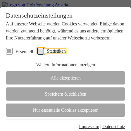
Home
Datenschutzeinstellungen
Aktuelles
Seminare
Auf unserer Webseite werden Cookies verwendet. Einige davon
Downloads
werden zwingend benötigt, während es uns andere ermöglichen,
Kontakt
Login
Ihre Nutzererfahrung auf unserer Webseite zu verbessern.
Über uns
Statistiken
Essentiell
Verein
Wir unterstützen die Interessen der Holzbranche in enger
Weitere Informationen anzeigen
Zusammenarbeit mit Wissenschaft und Wirtschaft.
Akkreditierung
Alle akzeptieren
Die Holzforschung Austria ist akkreditierte Prüf-, Inspektions- und
Zertifizierungsstelle.
Speichern & schließen
Team
Nur essentielle Cookies akzeptieren
Unsere gesamte Kompetenz ist in unseren Mitarbeiter:innen
gebündelt
Impressum
|
Datenschutz
Karriere und Gleichstellung