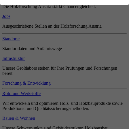
Die Holzforschung Austria stärkt Chancengleicheit.
Jobs
Ausgeschriebene Stellen an der Holzforschung Austria
Standorte
Standortdaten und Anfahrtswege
Infrastruktur
Unsere Großlabors stehen für Ihre Prüfungen und Forschungen
bereit.
Forschung & Entwicklung
Roh- und Werkstoffe
Wir entwickeln und optimieren Holz- und Holzbauprodukte sowie
Produktions- und Qualitätssicherungsmethoden.
Bauen & Wohnen
Unsere Schwerpunkte sind Gebäudestruktur, Holzhausbau,