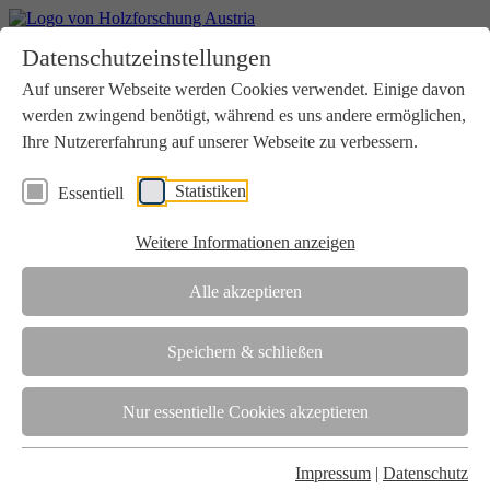
Home
Datenschutzeinstellungen
Aktuelles
Seminare
Auf unserer Webseite werden Cookies verwendet. Einige davon
Downloads
werden zwingend benötigt, während es uns andere ermöglichen,
Kontakt
Login
Ihre Nutzererfahrung auf unserer Webseite zu verbessern.
Über uns
Statistiken
Essentiell
Verein
Wir unterstützen die Interessen der Holzbranche in enger
Weitere Informationen anzeigen
Zusammenarbeit mit Wissenschaft und Wirtschaft.
Akkreditierung
Alle akzeptieren
Die Holzforschung Austria ist akkreditierte Prüf-, Inspektions- und
Zertifizierungsstelle.
Speichern & schließen
Team
Nur essentielle Cookies akzeptieren
Unsere gesamte Kompetenz ist in unseren Mitarbeiter:innen
gebündelt
Impressum
|
Datenschutz
Karriere und Gleichstellung