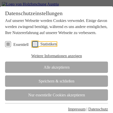
Home
Datenschutzeinstellungen
Aktuelles
Seminare
Auf unserer Webseite werden Cookies verwendet. Einige davon
Downloads
werden zwingend benötigt, während es uns andere ermöglichen,
Kontakt
Login
Ihre Nutzererfahrung auf unserer Webseite zu verbessern.
Über uns
Statistiken
Essentiell
Verein
Wir unterstützen die Interessen der Holzbranche in enger
Weitere Informationen anzeigen
Zusammenarbeit mit Wissenschaft und Wirtschaft.
Akkreditierung
Alle akzeptieren
Die Holzforschung Austria ist akkreditierte Prüf-, Inspektions- und
Zertifizierungsstelle.
Speichern & schließen
Team
Nur essentielle Cookies akzeptieren
Unsere gesamte Kompetenz ist in unseren Mitarbeiter:innen
gebündelt
Impressum
|
Datenschutz
Karriere und Gleichstellung