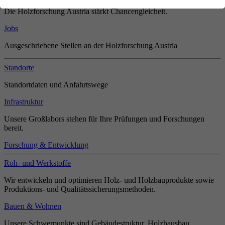
Die Holzforschung Austria stärkt Chancengleicheit.
Jobs
Ausgeschriebene Stellen an der Holzforschung Austria
Standorte
Standortdaten und Anfahrtswege
Infrastruktur
Unsere Großlabors stehen für Ihre Prüfungen und Forschungen
bereit.
Forschung & Entwicklung
Roh- und Werkstoffe
Wir entwickeln und optimieren Holz- und Holzbauprodukte sowie
Produktions- und Qualitätssicherungsmethoden.
Bauen & Wohnen
Unsere Schwerpunkte sind Gebäudestruktur, Holzhausbau,