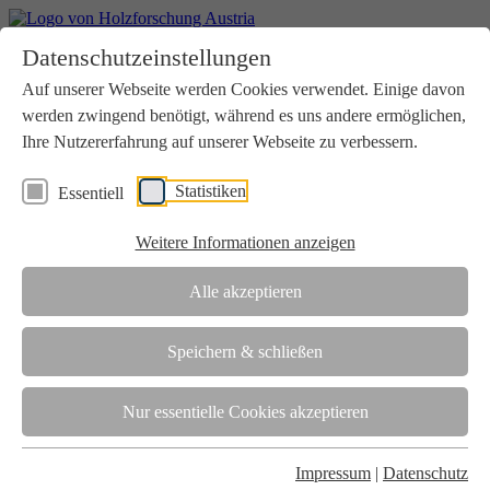
Home
Datenschutzeinstellungen
Aktuelles
Seminare
Auf unserer Webseite werden Cookies verwendet. Einige davon
Downloads
werden zwingend benötigt, während es uns andere ermöglichen,
Kontakt
Login
Ihre Nutzererfahrung auf unserer Webseite zu verbessern.
Über uns
Statistiken
Essentiell
Verein
Wir unterstützen die Interessen der Holzbranche in enger
Weitere Informationen anzeigen
Zusammenarbeit mit Wissenschaft und Wirtschaft.
Akkreditierung
Alle akzeptieren
Die Holzforschung Austria ist akkreditierte Prüf-, Inspektions- und
Zertifizierungsstelle.
Speichern & schließen
Team
Nur essentielle Cookies akzeptieren
Unsere gesamte Kompetenz ist in unseren Mitarbeiter:innen
gebündelt
Impressum
|
Datenschutz
Karriere und Gleichstellung