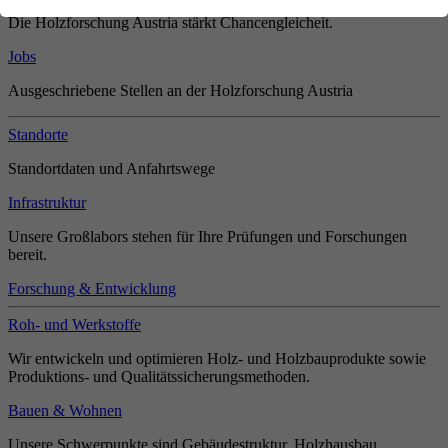
Die Holzforschung Austria stärkt Chancengleicheit.
Jobs
Ausgeschriebene Stellen an der Holzforschung Austria
Standorte
Standortdaten und Anfahrtswege
Infrastruktur
Unsere Großlabors stehen für Ihre Prüfungen und Forschungen
bereit.
Forschung & Entwicklung
Roh- und Werkstoffe
Wir entwickeln und optimieren Holz- und Holzbauprodukte sowie
Produktions- und Qualitätssicherungsmethoden.
Bauen & Wohnen
Unsere Schwerpunkte sind Gebäudestruktur, Holzhausbau,