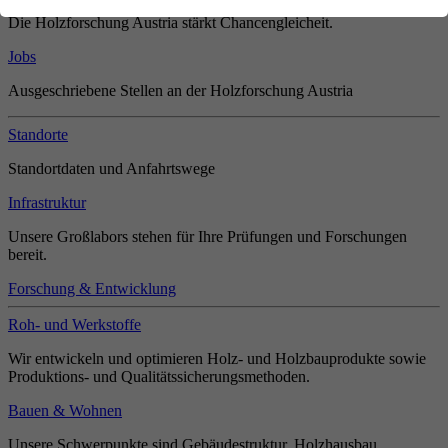
Die Holzforschung Austria stärkt Chancengleicheit.
Jobs
Ausgeschriebene Stellen an der Holzforschung Austria
Standorte
Standortdaten und Anfahrtswege
Infrastruktur
Unsere Großlabors stehen für Ihre Prüfungen und Forschungen
bereit.
Forschung & Entwicklung
Roh- und Werkstoffe
Wir entwickeln und optimieren Holz- und Holzbauprodukte sowie
Produktions- und Qualitätssicherungsmethoden.
Bauen & Wohnen
Unsere Schwerpunkte sind Gebäudestruktur, Holzhausbau,