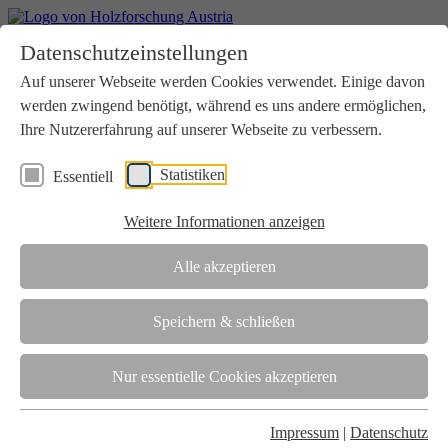
Home
Datenschutzeinstellungen
Aktuelles
Seminare
Auf unserer Webseite werden Cookies verwendet. Einige davon
Downloads
werden zwingend benötigt, während es uns andere ermöglichen,
Kontakt
Login
Ihre Nutzererfahrung auf unserer Webseite zu verbessern.
Über uns
Statistiken
Essentiell
Verein
Wir unterstützen die Interessen der Holzbranche in enger
Weitere Informationen anzeigen
Zusammenarbeit mit Wissenschaft und Wirtschaft.
Akkreditierung
Alle akzeptieren
Die Holzforschung Austria ist akkreditierte Prüf-, Inspektions- und
Zertifizierungsstelle.
Speichern & schließen
Team
Nur essentielle Cookies akzeptieren
Unsere gesamte Kompetenz ist in unseren Mitarbeiter:innen
gebündelt
Impressum
|
Datenschutz
Karriere und Gleichstellung