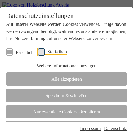
Home
Datenschutzeinstellungen
Aktuelles
Seminare
Auf unserer Webseite werden Cookies verwendet. Einige davon
Downloads
werden zwingend benötigt, während es uns andere ermöglichen,
Kontakt
Login
Ihre Nutzererfahrung auf unserer Webseite zu verbessern.
Über uns
Statistiken
Essentiell
Verein
Wir unterstützen die Interessen der Holzbranche in enger
Weitere Informationen anzeigen
Zusammenarbeit mit Wissenschaft und Wirtschaft.
Akkreditierung
Alle akzeptieren
Die Holzforschung Austria ist akkreditierte Prüf-, Inspektions- und
Zertifizierungsstelle.
Speichern & schließen
Team
Nur essentielle Cookies akzeptieren
Unsere gesamte Kompetenz ist in unseren Mitarbeiter:innen
gebündelt
Impressum
|
Datenschutz
Karriere und Gleichstellung