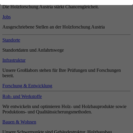
Die Holzforschung Austria stärkt Chancengleicheit.
Jobs
Ausgeschriebene Stellen an der Holzforschung Austria
Standorte
Standortdaten und Anfahrtswege
Infrastruktur
Unsere Großlabors stehen für Ihre Prüfungen und Forschungen
bereit.
Forschung & Entwicklung
Roh- und Werkstoffe
Wir entwickeln und optimieren Holz- und Holzbauprodukte sowie
Produktions- und Qualitätssicherungsmethoden.
Bauen & Wohnen
Unsere Schwerpunkte sind Gebäudestruktur, Holzhausbau,