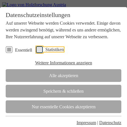
Home
Datenschutzeinstellungen
Aktuelles
Seminare
Auf unserer Webseite werden Cookies verwendet. Einige davon
Downloads
werden zwingend benötigt, während es uns andere ermöglichen,
Kontakt
Login
Ihre Nutzererfahrung auf unserer Webseite zu verbessern.
Über uns
Statistiken
Essentiell
Verein
Wir unterstützen die Interessen der Holzbranche in enger
Weitere Informationen anzeigen
Zusammenarbeit mit Wissenschaft und Wirtschaft.
Akkreditierung
Alle akzeptieren
Die Holzforschung Austria ist akkreditierte Prüf-, Inspektions- und
Zertifizierungsstelle.
Speichern & schließen
Team
Nur essentielle Cookies akzeptieren
Unsere gesamte Kompetenz ist in unseren Mitarbeiter:innen
gebündelt
Impressum
|
Datenschutz
Karriere und Gleichstellung