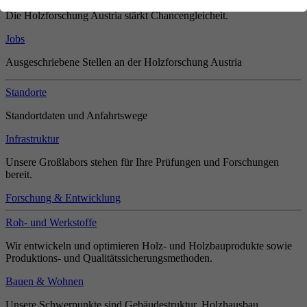
Die Holzforschung Austria stärkt Chancengleicheit.
Jobs
Ausgeschriebene Stellen an der Holzforschung Austria
Standorte
Standortdaten und Anfahrtswege
Infrastruktur
Unsere Großlabors stehen für Ihre Prüfungen und Forschungen
bereit.
Forschung & Entwicklung
Roh- und Werkstoffe
Wir entwickeln und optimieren Holz- und Holzbauprodukte sowie
Produktions- und Qualitätssicherungsmethoden.
Bauen & Wohnen
Unsere Schwerpunkte sind Gebäudestruktur, Holzhausbau,