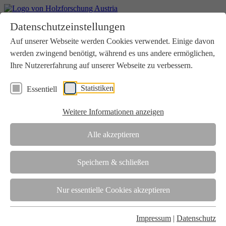
Home
Datenschutzeinstellungen
Aktuelles
Seminare
Auf unserer Webseite werden Cookies verwendet. Einige davon
Downloads
werden zwingend benötigt, während es uns andere ermöglichen,
Kontakt
Login
Ihre Nutzererfahrung auf unserer Webseite zu verbessern.
Über uns
Statistiken
Essentiell
Verein
Wir unterstützen die Interessen der Holzbranche in enger
Weitere Informationen anzeigen
Zusammenarbeit mit Wissenschaft und Wirtschaft.
Akkreditierung
Alle akzeptieren
Die Holzforschung Austria ist akkreditierte Prüf-, Inspektions- und
Zertifizierungsstelle.
Speichern & schließen
Team
Nur essentielle Cookies akzeptieren
Unsere gesamte Kompetenz ist in unseren Mitarbeiter:innen
gebündelt
Impressum
|
Datenschutz
Karriere und Gleichstellung