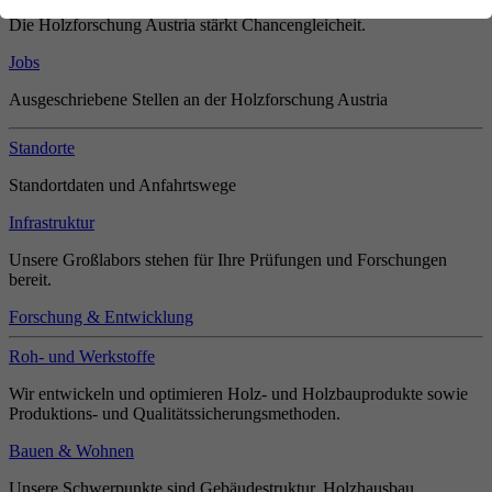
Die Holzforschung Austria stärkt Chancengleicheit.
Jobs
Ausgeschriebene Stellen an der Holzforschung Austria
Standorte
Standortdaten und Anfahrtswege
Infrastruktur
Unsere Großlabors stehen für Ihre Prüfungen und Forschungen
bereit.
Forschung & Entwicklung
Roh- und Werkstoffe
Wir entwickeln und optimieren Holz- und Holzbauprodukte sowie
Produktions- und Qualitätssicherungsmethoden.
Bauen & Wohnen
Unsere Schwerpunkte sind Gebäudestruktur, Holzhausbau,