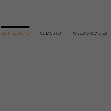
ZERTIFIZIERUNG
GUTACHTEN
WISSENSTRANSFER
hfa@holzforschung.at
+43 1 798 26 23-0
EN