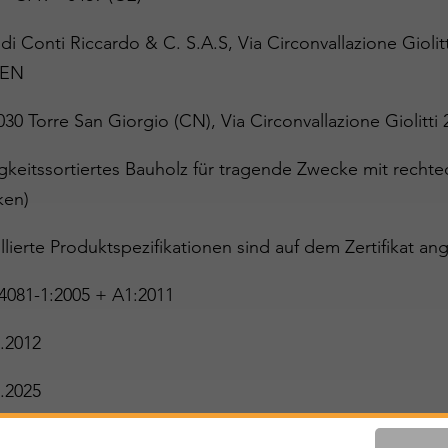
di Conti Riccardo & C. S.A.S, Via Circonvallazione Giolit
IEN
030 Torre San Giorgio (CN), Via Circonvallazione Giolitti
igkeitssortiertes Bauholz für tragende Zwecke mit rech
ken)
llierte Produktspezifikationen sind auf dem Zertifikat ang
4081-1:2005 + A1:2011
.2012
.2025