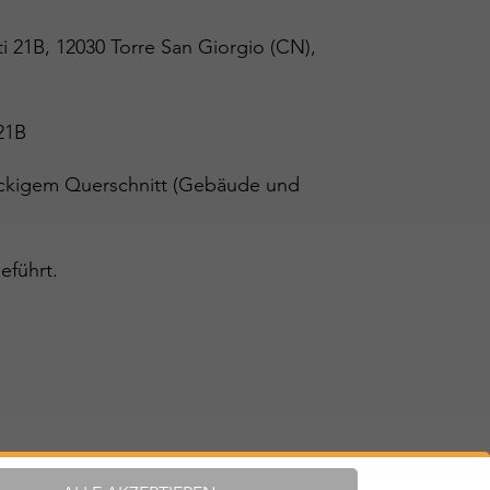
ti 21B, 12030 Torre San Giorgio (CN),
 21B
teckigem Querschnitt (Gebäude und
eführt.