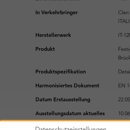
In Verkehrbringer
Clen 
ITAL
Herstellerwerk
IT-12
Produkt
Fest
Brüc
Produktspezifikation
Detai
Harmonisiertes Dokument
EN 1
Datum Erstausstellung
22.05
Ausstellungsdatum aktuelles
10.06
Zertifikat
Datenschutzeinstellungen