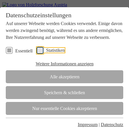
Home
Datenschutzeinstellungen
Aktuelles
Seminare
Auf unserer Webseite werden Cookies verwendet. Einige davon
Downloads
werden zwingend benötigt, während es uns andere ermöglichen,
Kontakt
Login
Ihre Nutzererfahrung auf unserer Webseite zu verbessern.
Über uns
Statistiken
Essentiell
Verein
Wir unterstützen die Interessen der Holzbranche in enger
Weitere Informationen anzeigen
Zusammenarbeit mit Wissenschaft und Wirtschaft.
Akkreditierung
Alle akzeptieren
Die Holzforschung Austria ist akkreditierte Prüf-, Inspektions- und
Zertifizierungsstelle.
Speichern & schließen
Team
Nur essentielle Cookies akzeptieren
Unsere gesamte Kompetenz ist in unseren Mitarbeiter:innen
gebündelt
Impressum
|
Datenschutz
Karriere und Gleichstellung