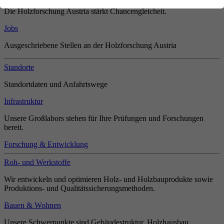
Die Holzforschung Austria stärkt Chancengleicheit.
Jobs
Ausgeschriebene Stellen an der Holzforschung Austria
Standorte
Standortdaten und Anfahrtswege
Infrastruktur
Unsere Großlabors stehen für Ihre Prüfungen und Forschungen
bereit.
Forschung & Entwicklung
Roh- und Werkstoffe
Wir entwickeln und optimieren Holz- und Holzbauprodukte sowie
Produktions- und Qualitätssicherungsmethoden.
Bauen & Wohnen
Unsere Schwerpunkte sind Gebäudestruktur, Holzhausbau,