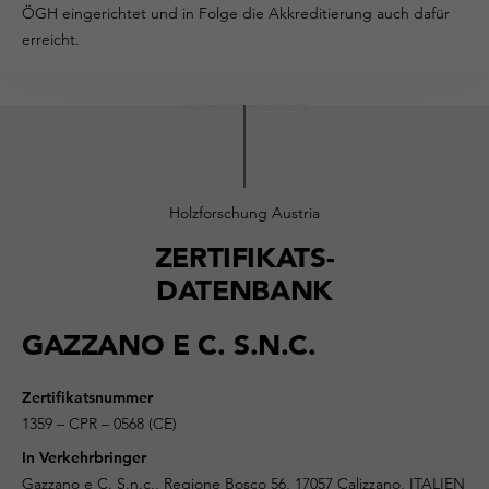
ÖGH eingerichtet und in Folge die Akkreditierung auch dafür
erreicht.
Holzforschung Austria
ZERTIFIKATS-
DATENBANK
GAZZANO E C. S.N.C.
Zertifikatsnummer
1359 – CPR – 0568 (CE)
In Verkehrbringer
Gazzano e C. S.n.c., Regione Bosco 56, 17057 Calizzano, ITALIEN