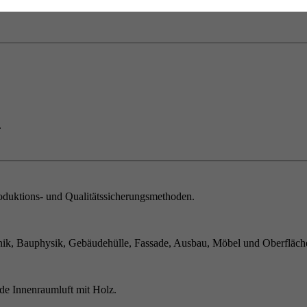
.
duktions- und Qualitätssicherungsmethoden.
ik, Bauphysik, Gebäudehülle, Fassade, Ausbau, Möbel und Oberfläch
de Innenraumluft mit Holz.