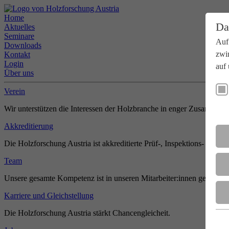
Home
Da
Aktuelles
Seminare
Auf
Downloads
zwi
Kontakt
Login
auf 
Über uns
Verein
Wir unterstützen die Interessen der Holzbranche in enger Zusammenar
Akkreditierung
Die Holzforschung Austria ist akkreditierte Prüf-, Inspektions- und Zer
Team
Unsere gesamte Kompetenz ist in unseren Mitarbeiter:innen gebündel
Karriere und Gleichstellung
Die Holzforschung Austria stärkt Chancengleicheit.