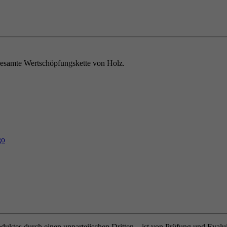
e gesamte Wertschöpfungskette von Holz.
oduktes durch einen unparteiischen Dritten – ist von Prüfung und Eval