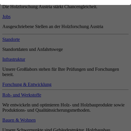
Die Holzforschung Austria stärkt Chancengleicheit.
Jobs
Ausgeschriebene Stellen an der Holzforschung Austria
Standorte
Standortdaten und Anfahrtswege
Infrastruktur
Unsere Großlabors stehen für Ihre Prüfungen und Forschungen
bereit.
Forschung & Entwicklung
Roh- und Werkstoffe
Wir entwickeln und optimieren Holz- und Holzbauprodukte sowie
Produktions- und Qualitätssicherungsmethoden.
Bauen & Wohnen
Unsere Schwerpunkte sind Gebäudestruktur, Holzhausbau,