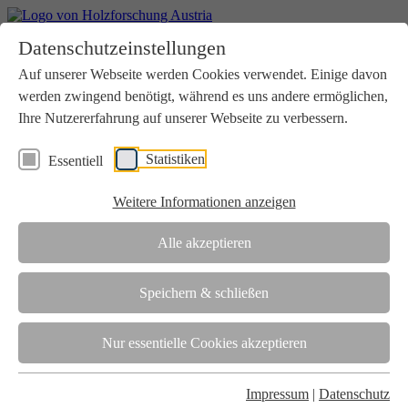
Home
Datenschutzeinstellungen
Aktuelles
Seminare
Auf unserer Webseite werden Cookies verwendet. Einige davon
Downloads
werden zwingend benötigt, während es uns andere ermöglichen,
Kontakt
Login
Ihre Nutzererfahrung auf unserer Webseite zu verbessern.
Über uns
Statistiken
Essentiell
Verein
Wir unterstützen die Interessen der Holzbranche in enger
Weitere Informationen anzeigen
Zusammenarbeit mit Wissenschaft und Wirtschaft.
Akkreditierung
Alle akzeptieren
Die Holzforschung Austria ist akkreditierte Prüf-, Inspektions- und
Zertifizierungsstelle.
Speichern & schließen
Team
Nur essentielle Cookies akzeptieren
Unsere gesamte Kompetenz ist in unseren Mitarbeiter:innen
gebündelt
Impressum
|
Datenschutz
Karriere und Gleichstellung