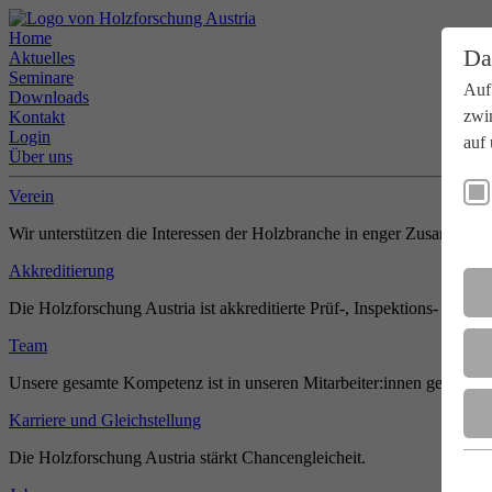
Home
Da
Aktuelles
Seminare
Auf
Downloads
zwi
Kontakt
Login
auf 
Über uns
Verein
Wir unterstützen die Interessen der Holzbranche in enger Zusammenar
Akkreditierung
Die Holzforschung Austria ist akkreditierte Prüf-, Inspektions- und Zer
Team
Unsere gesamte Kompetenz ist in unseren Mitarbeiter:innen gebündel
Karriere und Gleichstellung
Die Holzforschung Austria stärkt Chancengleicheit.