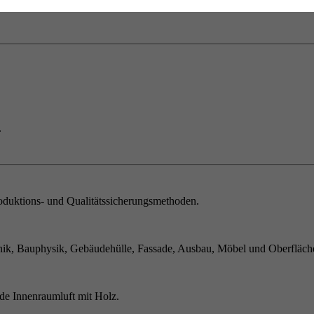
.
duktions- und Qualitätssicherungsmethoden.
ik, Bauphysik, Gebäudehülle, Fassade, Ausbau, Möbel und Oberfläch
de Innenraumluft mit Holz.