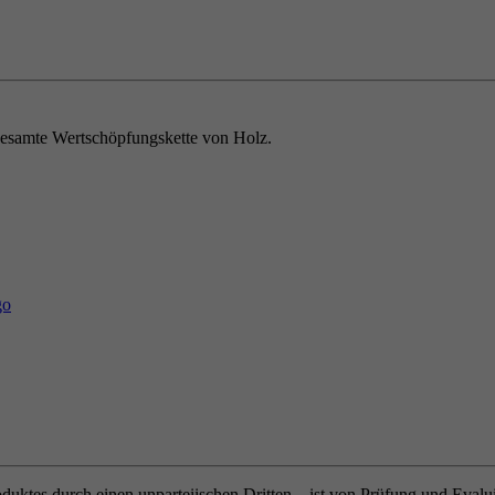
e gesamte Wertschöpfungskette von Holz.
oduktes durch einen unparteiischen Dritten – ist von Prüfung und Eval