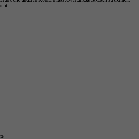
icht.
te