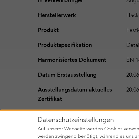
In Verkehrbringer
Augu
Herstellerwerk
Hack
Produkt
Fest
Produktspezifikation
Detai
Harmonisiertes Dokument
EN 1
Datum Erstausstellung
20.06
Ausstellungsdatum aktuelles
20.06
Zertifikat
Status
gü
Datenschutzeinstellungen
Auf unserer Webseite werden Cookies verwen
werden zwingend benötigt, während es uns an