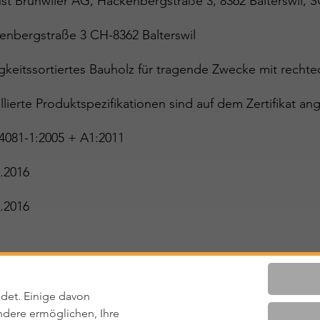
st Brühwiler AG, Hackenbergstraße 3, 8362 Balterswil,
enbergstraße 3 CH-8362 Balterswil
igkeitssortiertes Bauholz für tragende Zwecke mit recht
llierte Produktspezifikationen sind auf dem Zertifikat ang
4081-1:2005 + A1:2011
.2016
.2016
ltig
det. Einige davon
dere ermöglichen, Ihre