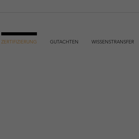
ZERTIFIZIERUNG
GUTACHTEN
WISSENSTRANSFER
hfa@holzforschung.at
+43 1 798 26 23-0
EN