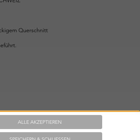
 SCHWEIZ
eckigem Querschnitt
eführt.
ALLE AKZEPTIEREN
SPEICHERN & SCHLIESSEN