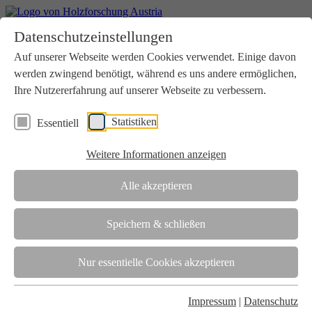
Home
Datenschutzeinstellungen
Aktuelles
Seminare
Auf unserer Webseite werden Cookies verwendet. Einige davon
Downloads
werden zwingend benötigt, während es uns andere ermöglichen,
Kontakt
Login
Ihre Nutzererfahrung auf unserer Webseite zu verbessern.
Über uns
Statistiken
Essentiell
Verein
Wir unterstützen die Interessen der Holzbranche in enger
Weitere Informationen anzeigen
Zusammenarbeit mit Wissenschaft und Wirtschaft.
Akkreditierung
Alle akzeptieren
Die Holzforschung Austria ist akkreditierte Prüf-, Inspektions- und
Zertifizierungsstelle.
Speichern & schließen
Team
Nur essentielle Cookies akzeptieren
Unsere gesamte Kompetenz ist in unseren Mitarbeiter:innen
gebündelt
Impressum
|
Datenschutz
Karriere und Gleichstellung