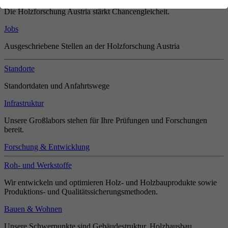
Die Holzforschung Austria stärkt Chancengleicheit.
Jobs
Ausgeschriebene Stellen an der Holzforschung Austria
Standorte
Standortdaten und Anfahrtswege
Infrastruktur
Unsere Großlabors stehen für Ihre Prüfungen und Forschungen
bereit.
Forschung & Entwicklung
Roh- und Werkstoffe
Wir entwickeln und optimieren Holz- und Holzbauprodukte sowie
Produktions- und Qualitätssicherungsmethoden.
Bauen & Wohnen
Unsere Schwerpunkte sind Gebäudestruktur, Holzhausbau,