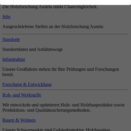
Die Holzforschung Austria stärkt Chancengleicheit.
Jobs
Ausgeschriebene Stellen an der Holzforschung Austria
Standorte
Standortdaten und Anfahrtswege
Infrastruktur
Unsere Großlabors stehen für Ihre Prüfungen und Forschungen
bereit.
Forschung & Entwicklung
Roh- und Werkstoffe
Wir entwickeln und optimieren Holz- und Holzbauprodukte sowie
Produktions- und Qualitätssicherungsmethoden.
Bauen & Wohnen
Unsere Schwerpunkte sind Gebäudestruktur, Holzhausbau,