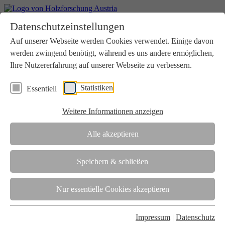
Home
Datenschutzeinstellungen
Aktuelles
Seminare
Auf unserer Webseite werden Cookies verwendet. Einige davon
Downloads
werden zwingend benötigt, während es uns andere ermöglichen,
Kontakt
Login
Ihre Nutzererfahrung auf unserer Webseite zu verbessern.
Über uns
Statistiken
Essentiell
Verein
Wir unterstützen die Interessen der Holzbranche in enger
Weitere Informationen anzeigen
Zusammenarbeit mit Wissenschaft und Wirtschaft.
Akkreditierung
Alle akzeptieren
Die Holzforschung Austria ist akkreditierte Prüf-, Inspektions- und
Zertifizierungsstelle.
Speichern & schließen
Team
Nur essentielle Cookies akzeptieren
Unsere gesamte Kompetenz ist in unseren Mitarbeiter:innen
gebündelt
Impressum
|
Datenschutz
Karriere und Gleichstellung