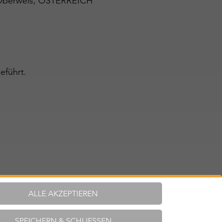
4 Oberweis, ÖSTERREICH
eführt.
ALLE AKZEPTIEREN
SPEICHERN & SCHLIESSEN