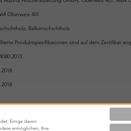
S Austria Holzverarbeitung GmbH, Oberweis 401, 466
664 Oberweis 401
schichtholz, Balkenschichtholz
llierte Produktspezifikationen sind auf dem Zertifikat ang
4080:2013
.2018
.2018
ltig
det. Einige davon
dere ermöglichen, Ihre