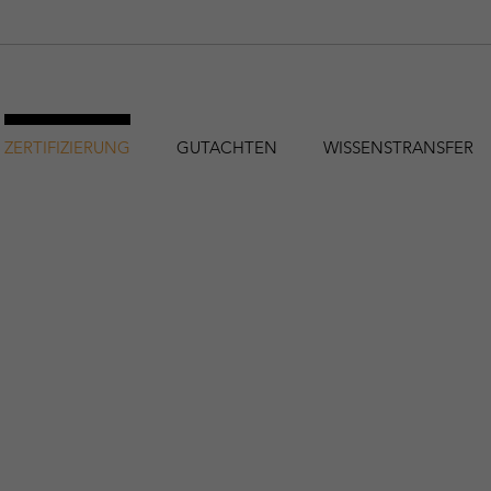
ZERTIFIZIERUNG
GUTACHTEN
WISSENSTRANSFER
hfa@holzforschung.at
+43 1 798 26 23-0
EN