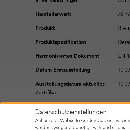
In Verkehrbringer
ABIE
Herstellerwerk
AT-4
Produkt
Brett
Produktspezifikation
Detai
Harmonisiertes Dokument
EN 1
Datum Erstausstellung
10.09
Ausstellungsdatum aktuelles
10.09
Zertifikat
Status
gü
Datenschutzeinstellungen
Auf unserer Webseite werden Cookies verwen
werden zwingend benötigt, während es uns an