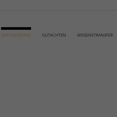
ZERTIFIZIERUNG
GUTACHTEN
WISSENSTRANSFER
hfa@holzforschung.at
+43 1 798 26 23-0
EN