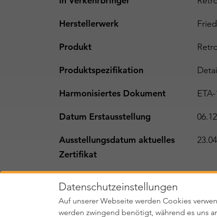
In Verkehrbringer
Retr
Herstellerwerk
Frie
Produkt
Retr
Produktspezifikation
Detai
Harmonisiertes Dokument
ETA-
Datum Erstausstellung
06.12
Ausstellungsdatum aktuelles
23.04
Zertifikat
Status
gü
Datenschutzeinstellungen
Auf unserer Webseite werden Cookies verwen
werden zwingend benötigt, während es uns an