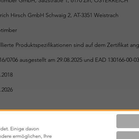
otimber GmbH, Salzstraße 1, 6170 Zirl, ÖSTERREICH
drich Hirsch GmbH Schwaig 2, AT-3351 Weistrach
otimber
llierte Produktspezifikationen sind auf dem Zertifikat ang
16/0706 ausgestellt am 29.08.2025 und EAD 130166-00-0
.2018
.2026
ltig
det. Einige davon
dere ermöglichen, Ihre