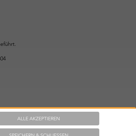
eführt.
304
ALLE AKZEPTIEREN
SPEICHERN & SCHLIESSEN