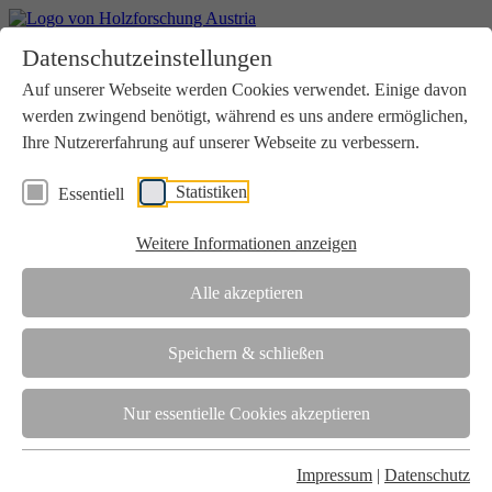
Home
Datenschutzeinstellungen
Aktuelles
Seminare
Auf unserer Webseite werden Cookies verwendet. Einige davon
Downloads
werden zwingend benötigt, während es uns andere ermöglichen,
Kontakt
Login
Ihre Nutzererfahrung auf unserer Webseite zu verbessern.
Über uns
Statistiken
Essentiell
Verein
Wir unterstützen die Interessen der Holzbranche in enger
Weitere Informationen anzeigen
Zusammenarbeit mit Wissenschaft und Wirtschaft.
Akkreditierung
Alle akzeptieren
Die Holzforschung Austria ist akkreditierte Prüf-, Inspektions- und
Zertifizierungsstelle.
Speichern & schließen
Team
Nur essentielle Cookies akzeptieren
Unsere gesamte Kompetenz ist in unseren Mitarbeiter:innen
gebündelt
Impressum
|
Datenschutz
Karriere und Gleichstellung