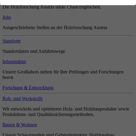
Die Holzforschung Austria stärkt Chancengleicheit.
Jobs
Ausgeschriebene Stellen an der Holzforschung Austria
Standorte
Standortdaten und Anfahrtswege
Infrastruktur
Unsere Großlabors stehen für Ihre Prüfungen und Forschungen
bereit.
Forschung & Entwicklung
Roh- und Werkstoffe
Wir entwickeln und optimieren Holz- und Holzbauprodukte sowie
Produktions- und Qualitätssicherungsmethoden.
Bauen & Wohnen
Unsere Schwerpunkte sind Gebäudestruktur, Holzhausbau,