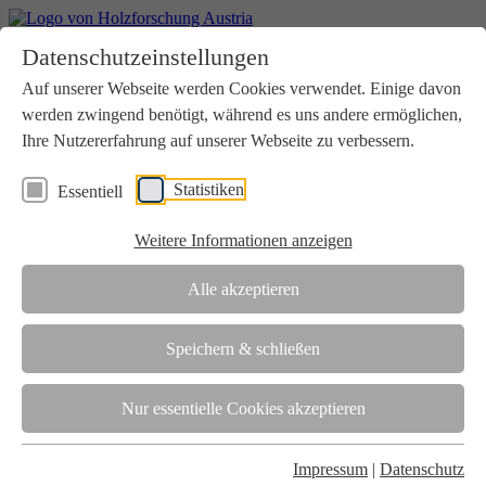
Home
Datenschutzeinstellungen
Aktuelles
Seminare
Auf unserer Webseite werden Cookies verwendet. Einige davon
Downloads
werden zwingend benötigt, während es uns andere ermöglichen,
Kontakt
Login
Ihre Nutzererfahrung auf unserer Webseite zu verbessern.
Über uns
Statistiken
Essentiell
Verein
Wir unterstützen die Interessen der Holzbranche in enger
Weitere Informationen anzeigen
Zusammenarbeit mit Wissenschaft und Wirtschaft.
Akkreditierung
Alle akzeptieren
Die Holzforschung Austria ist akkreditierte Prüf-, Inspektions- und
Zertifizierungsstelle.
Speichern & schließen
Team
Nur essentielle Cookies akzeptieren
Unsere gesamte Kompetenz ist in unseren Mitarbeiter:innen
gebündelt
Impressum
|
Datenschutz
Karriere und Gleichstellung