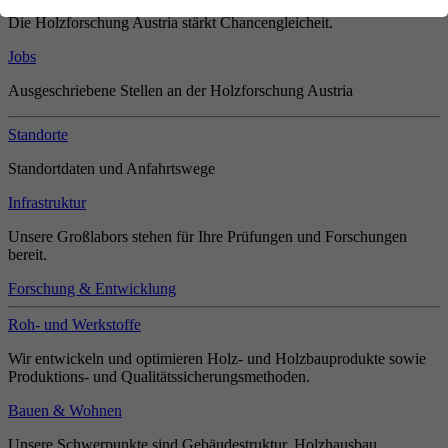
Die Holzforschung Austria stärkt Chancengleicheit.
Jobs
Ausgeschriebene Stellen an der Holzforschung Austria
Standorte
Standortdaten und Anfahrtswege
Infrastruktur
Unsere Großlabors stehen für Ihre Prüfungen und Forschungen
bereit.
Forschung & Entwicklung
Roh- und Werkstoffe
Wir entwickeln und optimieren Holz- und Holzbauprodukte sowie
Produktions- und Qualitätssicherungsmethoden.
Bauen & Wohnen
Unsere Schwerpunkte sind Gebäudestruktur, Holzhausbau,