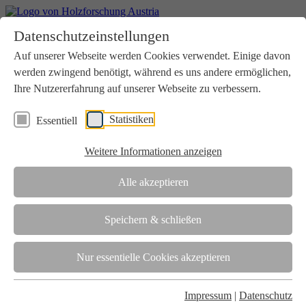
Home
Datenschutzeinstellungen
Aktuelles
Seminare
Auf unserer Webseite werden Cookies verwendet. Einige davon
Downloads
werden zwingend benötigt, während es uns andere ermöglichen,
Kontakt
Login
Ihre Nutzererfahrung auf unserer Webseite zu verbessern.
Über uns
Statistiken
Essentiell
Verein
Wir unterstützen die Interessen der Holzbranche in enger
Weitere Informationen anzeigen
Zusammenarbeit mit Wissenschaft und Wirtschaft.
Akkreditierung
Alle akzeptieren
Die Holzforschung Austria ist akkreditierte Prüf-, Inspektions- und
Zertifizierungsstelle.
Speichern & schließen
Team
Nur essentielle Cookies akzeptieren
Unsere gesamte Kompetenz ist in unseren Mitarbeiter:innen
gebündelt
Impressum
|
Datenschutz
Karriere und Gleichstellung