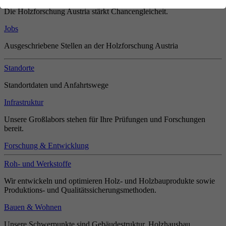
Die Holzforschung Austria stärkt Chancengleicheit.
Jobs
Ausgeschriebene Stellen an der Holzforschung Austria
Standorte
Standortdaten und Anfahrtswege
Infrastruktur
Unsere Großlabors stehen für Ihre Prüfungen und Forschungen
bereit.
Forschung & Entwicklung
Roh- und Werkstoffe
Wir entwickeln und optimieren Holz- und Holzbauprodukte sowie
Produktions- und Qualitätssicherungsmethoden.
Bauen & Wohnen
Unsere Schwerpunkte sind Gebäudestruktur, Holzhausbau,