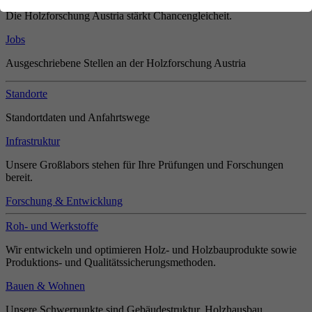
Die Holzforschung Austria stärkt Chancengleicheit.
Jobs
Ausgeschriebene Stellen an der Holzforschung Austria
Standorte
Standortdaten und Anfahrtswege
Infrastruktur
Unsere Großlabors stehen für Ihre Prüfungen und Forschungen
bereit.
Forschung & Entwicklung
Roh- und Werkstoffe
Wir entwickeln und optimieren Holz- und Holzbauprodukte sowie
Produktions- und Qualitätssicherungsmethoden.
Bauen & Wohnen
Unsere Schwerpunkte sind Gebäudestruktur, Holzhausbau,