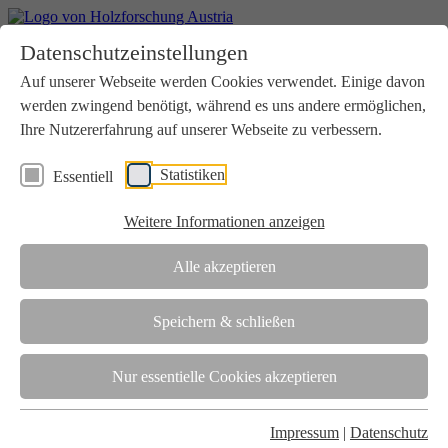
Home
Datenschutzeinstellungen
Aktuelles
Seminare
Auf unserer Webseite werden Cookies verwendet. Einige davon
Downloads
werden zwingend benötigt, während es uns andere ermöglichen,
Kontakt
Login
Ihre Nutzererfahrung auf unserer Webseite zu verbessern.
Über uns
Statistiken
Essentiell
Verein
Wir unterstützen die Interessen der Holzbranche in enger
Weitere Informationen anzeigen
Zusammenarbeit mit Wissenschaft und Wirtschaft.
Akkreditierung
Alle akzeptieren
Die Holzforschung Austria ist akkreditierte Prüf-, Inspektions- und
Zertifizierungsstelle.
Speichern & schließen
Team
Nur essentielle Cookies akzeptieren
Unsere gesamte Kompetenz ist in unseren Mitarbeiter:innen
gebündelt
Impressum
|
Datenschutz
Karriere und Gleichstellung