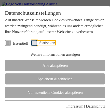
Home
Datenschutzeinstellungen
Aktuelles
Seminare
Auf unserer Webseite werden Cookies verwendet. Einige davon
Downloads
werden zwingend benötigt, während es uns andere ermöglichen,
Kontakt
Login
Ihre Nutzererfahrung auf unserer Webseite zu verbessern.
Über uns
Statistiken
Essentiell
Verein
Wir unterstützen die Interessen der Holzbranche in enger
Weitere Informationen anzeigen
Zusammenarbeit mit Wissenschaft und Wirtschaft.
Akkreditierung
Alle akzeptieren
Die Holzforschung Austria ist akkreditierte Prüf-, Inspektions- und
Zertifizierungsstelle.
Speichern & schließen
Team
Nur essentielle Cookies akzeptieren
Unsere gesamte Kompetenz ist in unseren Mitarbeiter:innen
gebündelt
Impressum
|
Datenschutz
Karriere und Gleichstellung