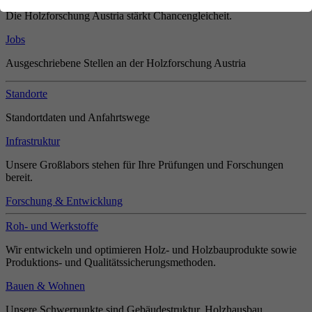
Die Holzforschung Austria stärkt Chancengleicheit.
Jobs
Ausgeschriebene Stellen an der Holzforschung Austria
Standorte
Standortdaten und Anfahrtswege
Infrastruktur
Unsere Großlabors stehen für Ihre Prüfungen und Forschungen
bereit.
Forschung & Entwicklung
Roh- und Werkstoffe
Wir entwickeln und optimieren Holz- und Holzbauprodukte sowie
Produktions- und Qualitätssicherungsmethoden.
Bauen & Wohnen
Unsere Schwerpunkte sind Gebäudestruktur, Holzhausbau,