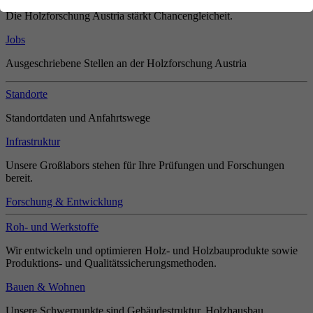
Die Holzforschung Austria stärkt Chancengleicheit.
Jobs
Ausgeschriebene Stellen an der Holzforschung Austria
Standorte
Standortdaten und Anfahrtswege
Infrastruktur
Unsere Großlabors stehen für Ihre Prüfungen und Forschungen
bereit.
Forschung & Entwicklung
Roh- und Werkstoffe
Wir entwickeln und optimieren Holz- und Holzbauprodukte sowie
Produktions- und Qualitätssicherungsmethoden.
Bauen & Wohnen
Unsere Schwerpunkte sind Gebäudestruktur, Holzhausbau,