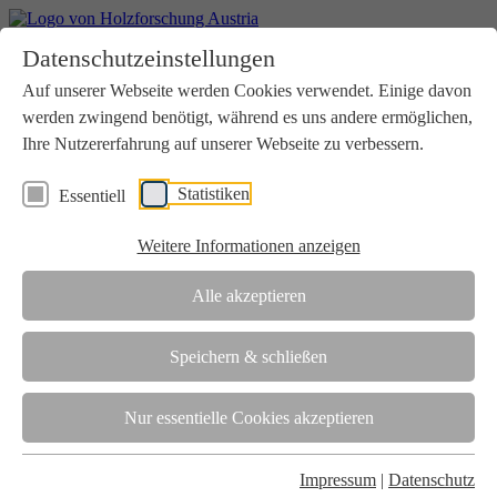
Home
Datenschutzeinstellungen
Aktuelles
Seminare
Auf unserer Webseite werden Cookies verwendet. Einige davon
Downloads
werden zwingend benötigt, während es uns andere ermöglichen,
Kontakt
Login
Ihre Nutzererfahrung auf unserer Webseite zu verbessern.
Über uns
Statistiken
Essentiell
Verein
Wir unterstützen die Interessen der Holzbranche in enger
Weitere Informationen anzeigen
Zusammenarbeit mit Wissenschaft und Wirtschaft.
Akkreditierung
Alle akzeptieren
Die Holzforschung Austria ist akkreditierte Prüf-, Inspektions- und
Zertifizierungsstelle.
Speichern & schließen
Team
Nur essentielle Cookies akzeptieren
Unsere gesamte Kompetenz ist in unseren Mitarbeiter:innen
gebündelt
Impressum
|
Datenschutz
Karriere und Gleichstellung