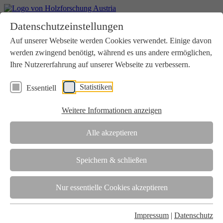
Home
Datenschutzeinstellungen
Aktuelles
Seminare
Auf unserer Webseite werden Cookies verwendet. Einige davon
Downloads
werden zwingend benötigt, während es uns andere ermöglichen,
Kontakt
Login
Ihre Nutzererfahrung auf unserer Webseite zu verbessern.
Über uns
Statistiken
Essentiell
Verein
Wir unterstützen die Interessen der Holzbranche in enger
Weitere Informationen anzeigen
Zusammenarbeit mit Wissenschaft und Wirtschaft.
Akkreditierung
Alle akzeptieren
Die Holzforschung Austria ist akkreditierte Prüf-, Inspektions- und
Zertifizierungsstelle.
Speichern & schließen
Team
Nur essentielle Cookies akzeptieren
Unsere gesamte Kompetenz ist in unseren Mitarbeiter:innen
gebündelt
Impressum
|
Datenschutz
Karriere und Gleichstellung