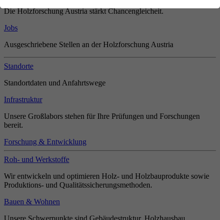
Die Holzforschung Austria stärkt Chancengleicheit.
Jobs
Ausgeschriebene Stellen an der Holzforschung Austria
Standorte
Standortdaten und Anfahrtswege
Infrastruktur
Unsere Großlabors stehen für Ihre Prüfungen und Forschungen
bereit.
Forschung & Entwicklung
Roh- und Werkstoffe
Wir entwickeln und optimieren Holz- und Holzbauprodukte sowie
Produktions- und Qualitätssicherungsmethoden.
Bauen & Wohnen
Unsere Schwerpunkte sind Gebäudestruktur, Holzhausbau,