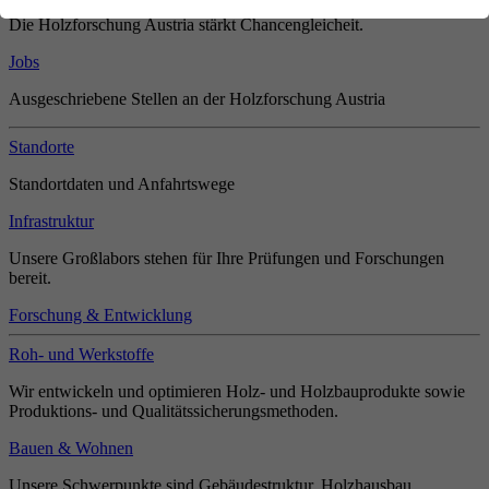
Die Holzforschung Austria stärkt Chancengleicheit.
Jobs
Ausgeschriebene Stellen an der Holzforschung Austria
Standorte
Standortdaten und Anfahrtswege
Infrastruktur
Unsere Großlabors stehen für Ihre Prüfungen und Forschungen
bereit.
Forschung & Entwicklung
Roh- und Werkstoffe
Wir entwickeln und optimieren Holz- und Holzbauprodukte sowie
Produktions- und Qualitätssicherungsmethoden.
Bauen & Wohnen
Unsere Schwerpunkte sind Gebäudestruktur, Holzhausbau,