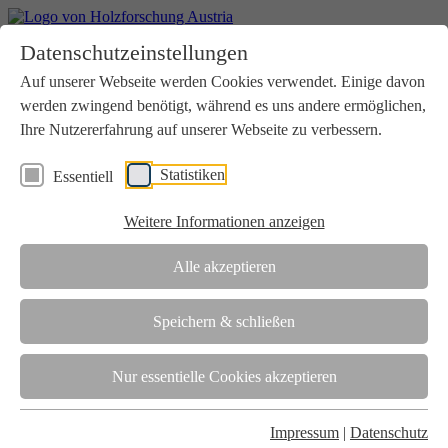
Home
Datenschutzeinstellungen
Aktuelles
Seminare
Auf unserer Webseite werden Cookies verwendet. Einige davon
Downloads
werden zwingend benötigt, während es uns andere ermöglichen,
Kontakt
Login
Ihre Nutzererfahrung auf unserer Webseite zu verbessern.
Über uns
Statistiken
Essentiell
Verein
Wir unterstützen die Interessen der Holzbranche in enger
Weitere Informationen anzeigen
Zusammenarbeit mit Wissenschaft und Wirtschaft.
Akkreditierung
Alle akzeptieren
Die Holzforschung Austria ist akkreditierte Prüf-, Inspektions- und
Zertifizierungsstelle.
Speichern & schließen
Team
Nur essentielle Cookies akzeptieren
Unsere gesamte Kompetenz ist in unseren Mitarbeiter:innen
gebündelt
Impressum
|
Datenschutz
Karriere und Gleichstellung