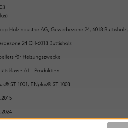
03
lus)
opp Holzindustrie AG, Gewerbezone 24, 6018 Buttishol
rbezone 24 CH-6018 Buttisholz
pellets für Heizungszwecke
tätsklasse A1 - Produktion
us® ST 1001, ENplus® ST 1003
.2015
.2024