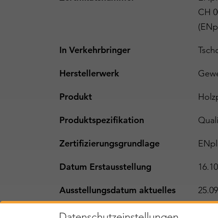
CH 0
(ENp
In Verkehrbringer
Tsch
Herstellerwerk
Gewe
Produkt
Holz
Produktspezifikation
Quali
Zertifizierungsgrundlage
ENpl
Datum Erstausstellung
16.10
Ausstellungsdatum aktuelles
25.09
Zertifikat
Datenschutzeinstellungen