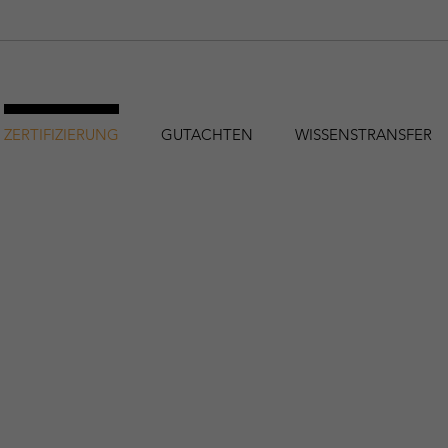
ZERTIFIZIERUNG
GUTACHTEN
WISSENSTRANSFER
hfa@holzforschung.at
+43 1 798 26 23-0
EN