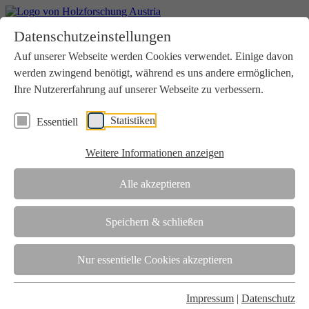
Home
Datenschutzeinstellungen
Aktuelles
Seminare
Auf unserer Webseite werden Cookies verwendet. Einige davon
Downloads
werden zwingend benötigt, während es uns andere ermöglichen,
Kontakt
Login
Ihre Nutzererfahrung auf unserer Webseite zu verbessern.
Über uns
Statistiken
Essentiell
Verein
Wir unterstützen die Interessen der Holzbranche in enger
Weitere Informationen anzeigen
Zusammenarbeit mit Wissenschaft und Wirtschaft.
Akkreditierung
Alle akzeptieren
Die Holzforschung Austria ist akkreditierte Prüf-, Inspektions- und
Zertifizierungsstelle.
Speichern & schließen
Team
Nur essentielle Cookies akzeptieren
Unsere gesamte Kompetenz ist in unseren Mitarbeiter:innen
gebündelt
Impressum
|
Datenschutz
Karriere und Gleichstellung