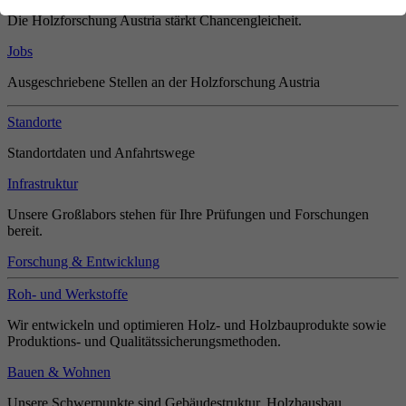
Die Holzforschung Austria stärkt Chancengleicheit.
Jobs
Ausgeschriebene Stellen an der Holzforschung Austria
Standorte
Standortdaten und Anfahrtswege
Infrastruktur
Unsere Großlabors stehen für Ihre Prüfungen und Forschungen
bereit.
Forschung & Entwicklung
Roh- und Werkstoffe
Wir entwickeln und optimieren Holz- und Holzbauprodukte sowie
Produktions- und Qualitätssicherungsmethoden.
Bauen & Wohnen
Unsere Schwerpunkte sind Gebäudestruktur, Holzhausbau,