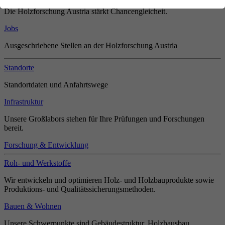
Die Holzforschung Austria stärkt Chancengleicheit.
Jobs
Ausgeschriebene Stellen an der Holzforschung Austria
Standorte
Standortdaten und Anfahrtswege
Infrastruktur
Unsere Großlabors stehen für Ihre Prüfungen und Forschungen
bereit.
Forschung & Entwicklung
Roh- und Werkstoffe
Wir entwickeln und optimieren Holz- und Holzbauprodukte sowie
Produktions- und Qualitätssicherungsmethoden.
Bauen & Wohnen
Unsere Schwerpunkte sind Gebäudestruktur, Holzhausbau,