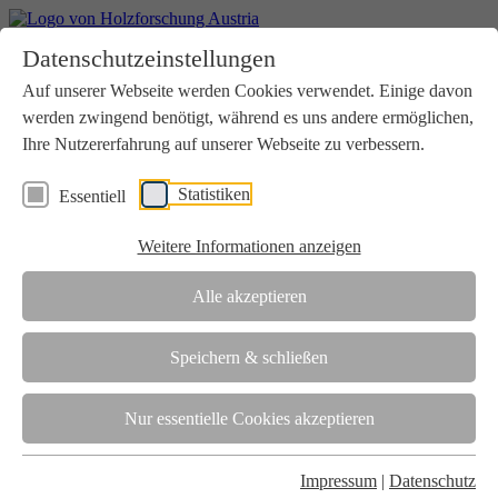
Home
Datenschutzeinstellungen
Aktuelles
Seminare
Auf unserer Webseite werden Cookies verwendet. Einige davon
Downloads
werden zwingend benötigt, während es uns andere ermöglichen,
Kontakt
Login
Ihre Nutzererfahrung auf unserer Webseite zu verbessern.
Über uns
Statistiken
Essentiell
Verein
Wir unterstützen die Interessen der Holzbranche in enger
Weitere Informationen anzeigen
Zusammenarbeit mit Wissenschaft und Wirtschaft.
Akkreditierung
Alle akzeptieren
Die Holzforschung Austria ist akkreditierte Prüf-, Inspektions- und
Zertifizierungsstelle.
Speichern & schließen
Team
Nur essentielle Cookies akzeptieren
Unsere gesamte Kompetenz ist in unseren Mitarbeiter:innen
gebündelt
Impressum
|
Datenschutz
Karriere und Gleichstellung