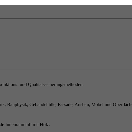
.
duktions- und Qualitätssicherungsmethoden.
ik, Bauphysik, Gebäudehülle, Fassade, Ausbau, Möbel und Oberfläch
de Innenraumluft mit Holz.