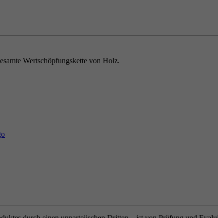
e gesamte Wertschöpfungskette von Holz.
oduktes durch einen unparteiischen Dritten – ist von Prüfung und Eval