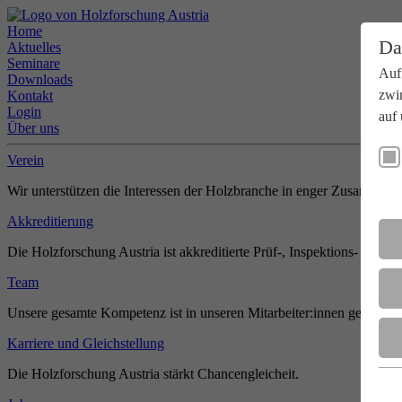
Home
Da
Aktuelles
Seminare
Auf
Downloads
zwi
Kontakt
Login
auf 
Über uns
Verein
Wir unterstützen die Interessen der Holzbranche in enger Zusammenar
Akkreditierung
Die Holzforschung Austria ist akkreditierte Prüf-, Inspektions- und Zer
Team
Unsere gesamte Kompetenz ist in unseren Mitarbeiter:innen gebündel
Karriere und Gleichstellung
Die Holzforschung Austria stärkt Chancengleicheit.