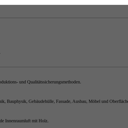
.
duktions- und Qualitätssicherungsmethoden.
ik, Bauphysik, Gebäudehülle, Fassade, Ausbau, Möbel und Oberfläch
de Innenraumluft mit Holz.