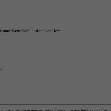
e gesamte Wertschöpfungskette von Holz.
oduktes durch einen unparteiischen Dritten – ist von Prüfung und Eval