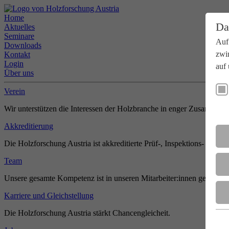
Home
Da
Aktuelles
Seminare
Auf
Downloads
zwi
Kontakt
Login
auf 
Über uns
Verein
Wir unterstützen die Interessen der Holzbranche in enger Zusammenar
Akkreditierung
Die Holzforschung Austria ist akkreditierte Prüf-, Inspektions- und Zer
Team
Unsere gesamte Kompetenz ist in unseren Mitarbeiter:innen gebündel
Karriere und Gleichstellung
Die Holzforschung Austria stärkt Chancengleicheit.