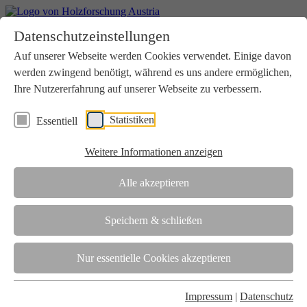
Home
Datenschutzeinstellungen
Aktuelles
Seminare
Auf unserer Webseite werden Cookies verwendet. Einige davon
Downloads
werden zwingend benötigt, während es uns andere ermöglichen,
Kontakt
Login
Ihre Nutzererfahrung auf unserer Webseite zu verbessern.
Über uns
Statistiken
Essentiell
Verein
Wir unterstützen die Interessen der Holzbranche in enger
Weitere Informationen anzeigen
Zusammenarbeit mit Wissenschaft und Wirtschaft.
Akkreditierung
Alle akzeptieren
Die Holzforschung Austria ist akkreditierte Prüf-, Inspektions- und
Zertifizierungsstelle.
Speichern & schließen
Team
Nur essentielle Cookies akzeptieren
Unsere gesamte Kompetenz ist in unseren Mitarbeiter:innen
gebündelt
Impressum
|
Datenschutz
Karriere und Gleichstellung