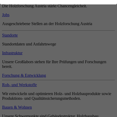
Die Holzforschung Austria stärkt Chancengleicheit.
Jobs
Ausgeschriebene Stellen an der Holzforschung Austria
Standorte
Standortdaten und Anfahrtswege
Infrastruktur
Unsere Großlabors stehen für Ihre Prüfungen und Forschungen
bereit.
Forschung & Entwicklung
Roh- und Werkstoffe
Wir entwickeln und optimieren Holz- und Holzbauprodukte sowie
Produktions- und Qualitätssicherungsmethoden.
Bauen & Wohnen
Unsere Schwerpunkte sind Gebäudestruktur, Holzhausbau,