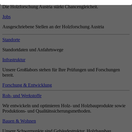
Die Holzforschung Austria stärkt Chancengleicheit.
Jobs
Ausgeschriebene Stellen an der Holzforschung Austria
Standorte
Standortdaten und Anfahrtswege
Infrastruktur
Unsere Großlabors stehen für Ihre Prüfungen und Forschungen
bereit.
Forschung & Entwicklung
Roh- und Werkstoffe
Wir entwickeln und optimieren Holz- und Holzbauprodukte sowie
Produktions- und Qualitätssicherungsmethoden.
Bauen & Wohnen
Unsere Schwerpunkte sind Gebäudestruktur, Holzhausbau,