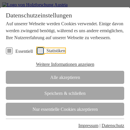
Home
Datenschutzeinstellungen
Aktuelles
Seminare
Auf unserer Webseite werden Cookies verwendet. Einige davon
Downloads
werden zwingend benötigt, während es uns andere ermöglichen,
Kontakt
Login
Ihre Nutzererfahrung auf unserer Webseite zu verbessern.
Über uns
Statistiken
Essentiell
Verein
Wir unterstützen die Interessen der Holzbranche in enger
Weitere Informationen anzeigen
Zusammenarbeit mit Wissenschaft und Wirtschaft.
Akkreditierung
Alle akzeptieren
Die Holzforschung Austria ist akkreditierte Prüf-, Inspektions- und
Zertifizierungsstelle.
Speichern & schließen
Team
Nur essentielle Cookies akzeptieren
Unsere gesamte Kompetenz ist in unseren Mitarbeiter:innen
gebündelt
Impressum
|
Datenschutz
Karriere und Gleichstellung