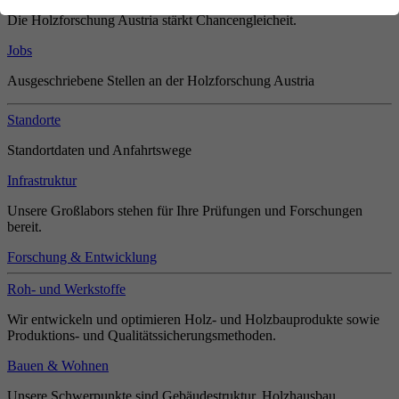
Die Holzforschung Austria stärkt Chancengleicheit.
Jobs
Ausgeschriebene Stellen an der Holzforschung Austria
Standorte
Standortdaten und Anfahrtswege
Infrastruktur
Unsere Großlabors stehen für Ihre Prüfungen und Forschungen
bereit.
Forschung & Entwicklung
Roh- und Werkstoffe
Wir entwickeln und optimieren Holz- und Holzbauprodukte sowie
Produktions- und Qualitätssicherungsmethoden.
Bauen & Wohnen
Unsere Schwerpunkte sind Gebäudestruktur, Holzhausbau,