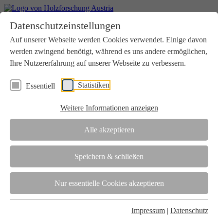
Home
Datenschutzeinstellungen
Aktuelles
Seminare
Auf unserer Webseite werden Cookies verwendet. Einige davon
Downloads
werden zwingend benötigt, während es uns andere ermöglichen,
Kontakt
Login
Ihre Nutzererfahrung auf unserer Webseite zu verbessern.
Über uns
Statistiken
Essentiell
Verein
Wir unterstützen die Interessen der Holzbranche in enger
Weitere Informationen anzeigen
Zusammenarbeit mit Wissenschaft und Wirtschaft.
Akkreditierung
Alle akzeptieren
Die Holzforschung Austria ist akkreditierte Prüf-, Inspektions- und
Zertifizierungsstelle.
Speichern & schließen
Team
Nur essentielle Cookies akzeptieren
Unsere gesamte Kompetenz ist in unseren Mitarbeiter:innen
gebündelt
Impressum
|
Datenschutz
Karriere und Gleichstellung