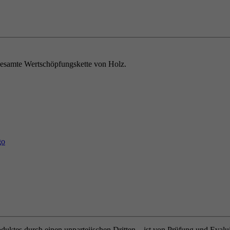
e gesamte Wertschöpfungskette von Holz.
oduktes durch einen unparteiischen Dritten – ist von Prüfung und Eval