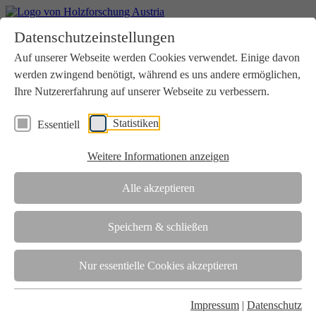
Home
Datenschutzeinstellungen
Aktuelles
Seminare
Auf unserer Webseite werden Cookies verwendet. Einige davon
Downloads
werden zwingend benötigt, während es uns andere ermöglichen,
Kontakt
Login
Ihre Nutzererfahrung auf unserer Webseite zu verbessern.
Über uns
Statistiken
Essentiell
Verein
Wir unterstützen die Interessen der Holzbranche in enger
Weitere Informationen anzeigen
Zusammenarbeit mit Wissenschaft und Wirtschaft.
Akkreditierung
Alle akzeptieren
Die Holzforschung Austria ist akkreditierte Prüf-, Inspektions- und
Zertifizierungsstelle.
Speichern & schließen
Team
Nur essentielle Cookies akzeptieren
Unsere gesamte Kompetenz ist in unseren Mitarbeiter:innen
gebündelt
Impressum
|
Datenschutz
Karriere und Gleichstellung