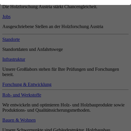
Die Holzforschung Austria stärkt Chancengleicheit.
Jobs
Ausgeschriebene Stellen an der Holzforschung Austria
Standorte
Standortdaten und Anfahrtswege
Infrastruktur
Unsere Großlabors stehen für Ihre Prüfungen und Forschungen
bereit.
Forschung & Entwicklung
Roh- und Werkstoffe
Wir entwickeln und optimieren Holz- und Holzbauprodukte sowie
Produktions- und Qualitätssicherungsmethoden.
Bauen & Wohnen
Unsere Schwerpunkte sind Gebäudestruktur, Holzhausbau,