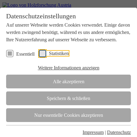
Home
Datenschutzeinstellungen
Aktuelles
Seminare
Auf unserer Webseite werden Cookies verwendet. Einige davon
Downloads
werden zwingend benötigt, während es uns andere ermöglichen,
Kontakt
Login
Ihre Nutzererfahrung auf unserer Webseite zu verbessern.
Über uns
Statistiken
Essentiell
Verein
Wir unterstützen die Interessen der Holzbranche in enger
Weitere Informationen anzeigen
Zusammenarbeit mit Wissenschaft und Wirtschaft.
Akkreditierung
Alle akzeptieren
Die Holzforschung Austria ist akkreditierte Prüf-, Inspektions- und
Zertifizierungsstelle.
Speichern & schließen
Team
Nur essentielle Cookies akzeptieren
Unsere gesamte Kompetenz ist in unseren Mitarbeiter:innen
gebündelt
Impressum
|
Datenschutz
Karriere und Gleichstellung