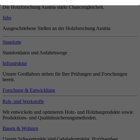
Die Holzforschung Austria stärkt Chancengleicheit.
Jobs
Ausgeschriebene Stellen an der Holzforschung Austria
Standorte
Standortdaten und Anfahrtswege
Infrastruktur
Unsere Großlabors stehen für Ihre Prüfungen und Forschungen
bereit.
Forschung & Entwicklung
Roh- und Werkstoffe
Wir entwickeln und optimieren Holz- und Holzbauprodukte sowie
Produktions- und Qualitätssicherungsmethoden.
Bauen & Wohnen
Unsere Schwerpunkte sind Gebäudestruktur, Holzhausbau,