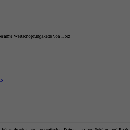
e gesamte Wertschöpfungskette von Holz.
oduktes durch einen unparteiischen Dritten – ist von Prüfung und Eval