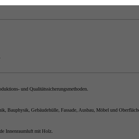
.
duktions- und Qualitätssicherungsmethoden.
ik, Bauphysik, Gebäudehülle, Fassade, Ausbau, Möbel und Oberfläch
de Innenraumluft mit Holz.