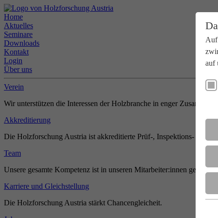
Home
Da
Aktuelles
Seminare
Auf
Downloads
zwi
Kontakt
Login
auf 
Über uns
Verein
Wir unterstützen die Interessen der Holzbranche in enger Zusammenar
Akkreditierung
Die Holzforschung Austria ist akkreditierte Prüf-, Inspektions- und Zer
Team
Unsere gesamte Kompetenz ist in unseren Mitarbeiter:innen gebündel
Karriere und Gleichstellung
Die Holzforschung Austria stärkt Chancengleicheit.